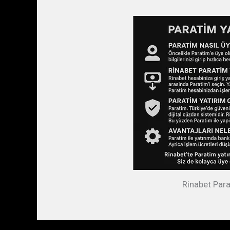
Rinabet Para