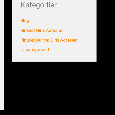
Kategoriler
Blog
Rinabet Giriş Adresleri
Rinabet Güncel Giriş Adresleri
Uncategorized