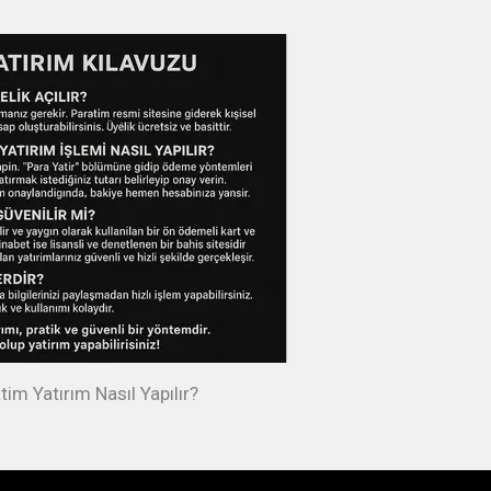
tim Yatırım Nasıl Yapılır?