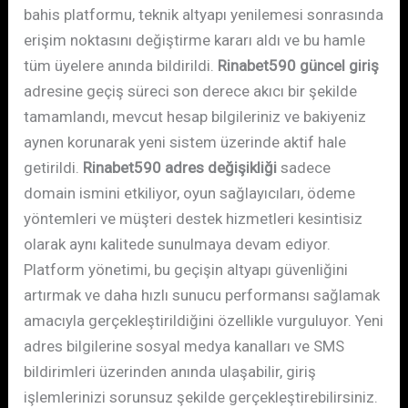
bahis platformu, teknik altyapı yenilemesi sonrasında
erişim noktasını değiştirme kararı aldı ve bu hamle
tüm üyelere anında bildirildi.
Rinabet590 güncel giriş
adresine geçiş süreci son derece akıcı bir şekilde
tamamlandı, mevcut hesap bilgileriniz ve bakiyeniz
aynen korunarak yeni sistem üzerinde aktif hale
getirildi.
Rinabet590 adres değişikliği
sadece
domain ismini etkiliyor, oyun sağlayıcıları, ödeme
yöntemleri ve müşteri destek hizmetleri kesintisiz
olarak aynı kalitede sunulmaya devam ediyor.
Platform yönetimi, bu geçişin altyapı güvenliğini
artırmak ve daha hızlı sunucu performansı sağlamak
amacıyla gerçekleştirildiğini özellikle vurguluyor. Yeni
adres bilgilerine sosyal medya kanalları ve SMS
bildirimleri üzerinden anında ulaşabilir, giriş
işlemlerinizi sorunsuz şekilde gerçekleştirebilirsiniz.