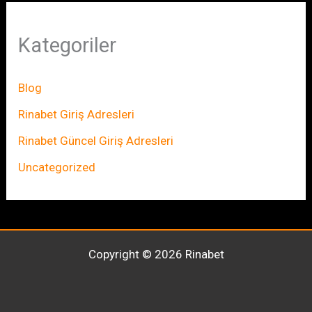
Kategoriler
Blog
Rinabet Giriş Adresleri
Rinabet Güncel Giriş Adresleri
Uncategorized
Copyright © 2026 Rinabet