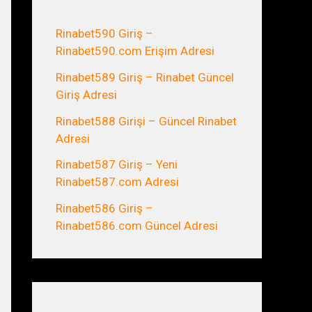
Rinabet590 Giriş –
Rinabet590.com Erişim Adresi
Rinabet589 Giriş – Rinabet Güncel
Giriş Adresi
Rinabet588 Girişi – Güncel Rinabet
Adresi
Rinabet587 Giriş – Yeni
Rinabet587.com Adresi
Rinabet586 Giriş –
Rinabet586.com Güncel Adresi