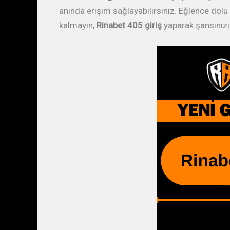
anında erişim sağlayabilirsiniz. Eğlence dolu
kalmayın,
Rinabet 405 giriş
yaparak şansınızı