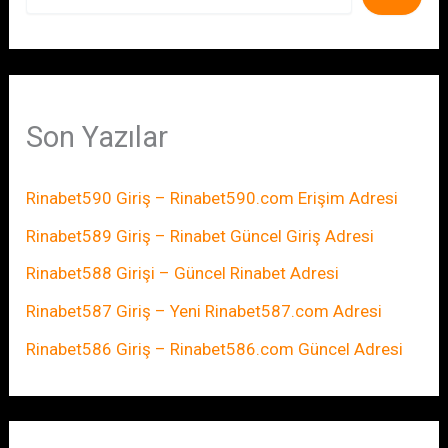
Son Yazılar
Rinabet590 Giriş – Rinabet590.com Erişim Adresi
Rinabet589 Giriş – Rinabet Güncel Giriş Adresi
Rinabet588 Girişi – Güncel Rinabet Adresi
Rinabet587 Giriş – Yeni Rinabet587.com Adresi
Rinabet586 Giriş – Rinabet586.com Güncel Adresi