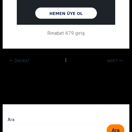
Rinabet 479 giriş
ÖNCEKI
NEXT
Ara
Ara