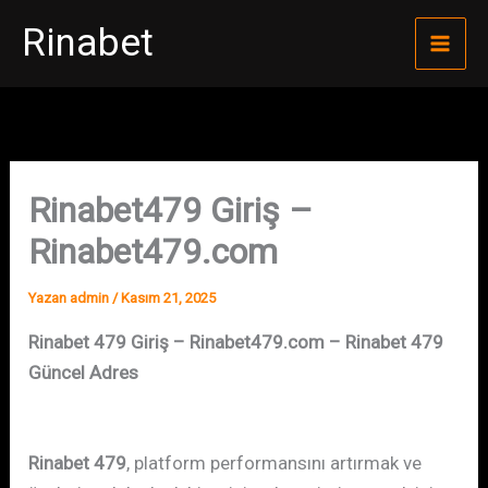
İçeriğe
Rinabet
atla
Rinabet479 Giriş –
Rinabet479.com
Yazan
admin
/
Kasım 21, 2025
Rinabet 479 Giriş – Rinabet479.com – Rinabet 479
Güncel Adres
Rinabet 479
, platform performansını artırmak ve