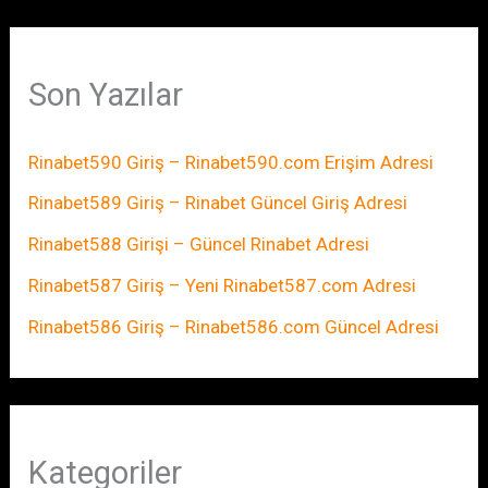
Son Yazılar
Rinabet590 Giriş – Rinabet590.com Erişim Adresi
Rinabet589 Giriş – Rinabet Güncel Giriş Adresi
Rinabet588 Girişi – Güncel Rinabet Adresi
Rinabet587 Giriş – Yeni Rinabet587.com Adresi
Rinabet586 Giriş – Rinabet586.com Güncel Adresi
Kategoriler