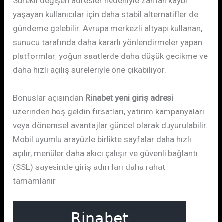
Sürekli değişen adresler nedeniyle zaman kaybı
yaşayan kullanıcılar için daha stabil alternatifler de
gündeme gelebilir. Avrupa merkezli altyapı kullanan,
sunucu tarafında daha kararlı yönlendirmeler yapan
platformlar; yoğun saatlerde daha düşük gecikme ve
daha hızlı açılış süreleriyle öne çıkabiliyor.
Bonuslar açısından
Rinabet yeni giriş adresi
üzerinden hoş geldin fırsatları, yatırım kampanyaları
veya dönemsel avantajlar güncel olarak duyurulabilir.
Mobil uyumlu arayüzle birlikte sayfalar daha hızlı
açılır, menüler daha akıcı çalışır ve güvenli bağlantı
(SSL) sayesinde giriş adımları daha rahat
tamamlanır.