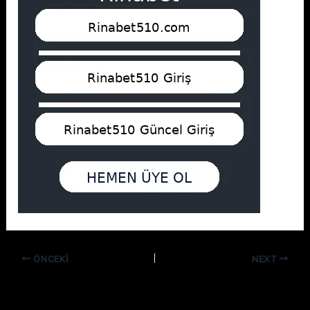
ÖNCEKI
NEXT