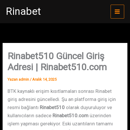
İçeriğe
Rinabet
atla
Rinabet510 Güncel Giriş
Adresi | Rinabet510.com
Yazan
admin
/
Aralık 14, 2025
BTK kaynaklı erişim kısıtlamaları sonrası Rinabet
giriş adresini güncelledi. Şu an platforma giriş için
resmi bağlantı
Rinabet510
olarak duyuruluyor ve
kullanıcıların sadece
Rinabet510.com
üzerinden
işlem yapması gerekiyor. Eski uzantıların tamamı