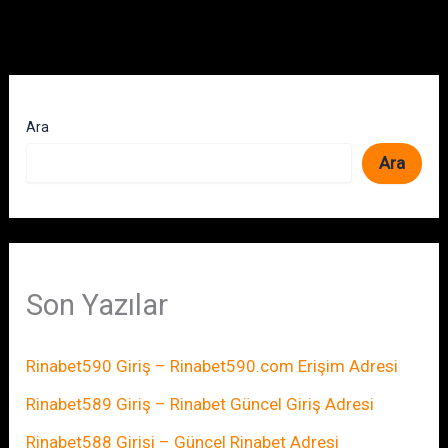
Ara
Ara
Son Yazılar
Rinabet590 Giriş – Rinabet590.com Erişim Adresi
Rinabet589 Giriş – Rinabet Güncel Giriş Adresi
Rinabet588 Girişi – Güncel Rinabet Adresi