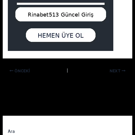
ÖNCEKI
NEXT
Ara