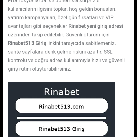
Promosyonlarda ise dönemsel sürprizler
kullanıcıların ilgisini toplar: hoş geldin bonusları,
yatırım kampanyaları, özel gün fırsatları ve VIP
avantajları gibi seçenekler
Rinabet yeni giriş adresi
üzerinden takip edilebilir. Güvenli oturum için
Rinabet513 Giriş
linkini tarayıcıda sabitlemeniz,
sahte sayfalara denk gelme riskini azaltır. SSL
kontrolü ve doğru adres kullanımıyla hızlı ve güvenli
giriş rutini oluşturabilirsiniz.