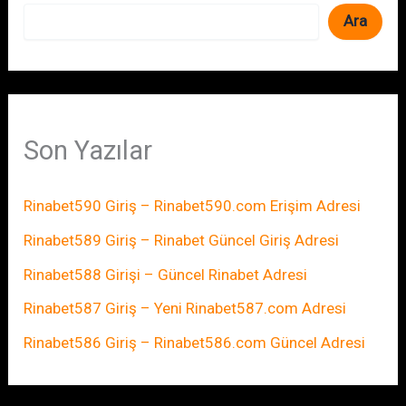
Ara
Son Yazılar
Rinabet590 Giriş – Rinabet590.com Erişim Adresi
Rinabet589 Giriş – Rinabet Güncel Giriş Adresi
Rinabet588 Girişi – Güncel Rinabet Adresi
Rinabet587 Giriş – Yeni Rinabet587.com Adresi
Rinabet586 Giriş – Rinabet586.com Güncel Adresi