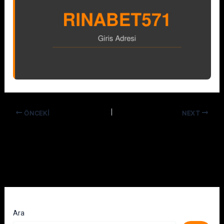
ÖNCEKI
NEXT
Ara