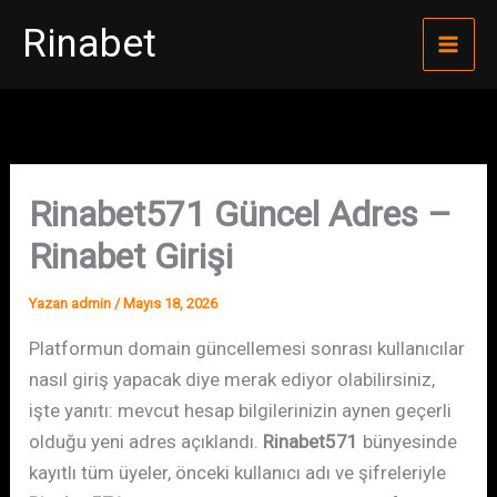
İçeriğe
Rinabet
atla
Rinabet571 Güncel Adres –
Rinabet Girişi
Yazan
admin
/
Mayıs 18, 2026
Platformun domain güncellemesi sonrası kullanıcılar
nasıl giriş yapacak diye merak ediyor olabilirsiniz,
işte yanıtı: mevcut hesap bilgilerinizin aynen geçerli
olduğu yeni adres açıklandı.
Rinabet571
bünyesinde
kayıtlı tüm üyeler, önceki kullanıcı adı ve şifreleriyle