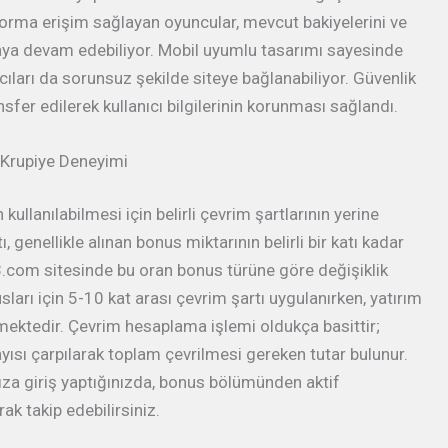
forma erişim sağlayan oyuncular, mevcut bakiyelerini ve
ya devam edebiliyor. Mobil uyumlu tasarımı sayesinde
cıları da sorunsuz şekilde siteye bağlanabiliyor. Güvenlik
nsfer edilerek kullanıcı bilgilerinin korunması sağlandı.
 Krupiye Deneyimi
llanılabilmesi için belirli çevrim şartlarının yerine
genellikle alınan bonus miktarının belirli bir katı kadar
3.com sitesinde bu oran bonus türüne göre değişiklik
ları için 5-10 kat arası çevrim şartı uygulanırken, yatırım
mektedir. Çevrim hesaplama işlemi oldukça basittir;
ayısı çarpılarak toplam çevrilmesi gereken tutar bulunur.
za giriş yaptığınızda, bonus bölümünden aktif
k takip edebilirsiniz.