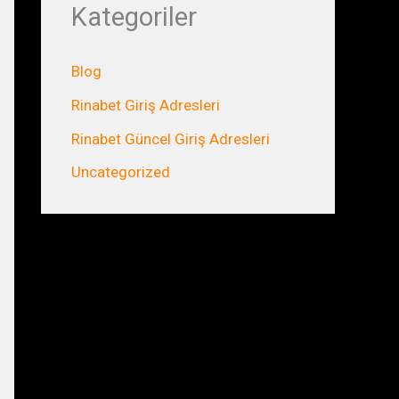
Kategoriler
Blog
Rinabet Giriş Adresleri
Rinabet Güncel Giriş Adresleri
Uncategorized