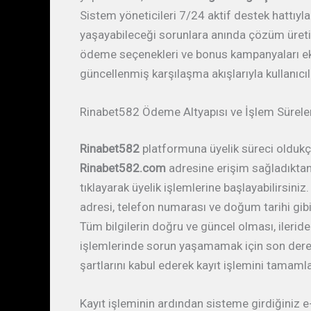
Sistem yöneticileri 7/24 aktif destek hattıyla
yaşayabileceği sorunlara anında çözüm üretiy
ödeme seçenekleri ve bonus kampanyaları eksi
güncellenmiş karşılaşma akışlarıyla kullanıcı
Rinabet582 Ödeme Altyapısı ve İşlem Süreler
Rinabet582
platformuna üyelik süreci oldukça 
Rinabet582.com
adresine erişim sağladıktan
tıklayarak üyelik işlemlerine başlayabilirsiniz
adresi, telefon numarası ve doğum tarihi gibi
Tüm bilgilerin doğru ve güncel olması, ileri
işlemlerinde sorun yaşamamak için son dere
şartlarını kabul ederek kayıt işlemini tamamla
Kayıt işleminin ardından sisteme girdiğiniz e