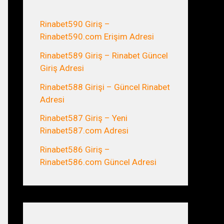
Rinabet590 Giriş –
Rinabet590.com Erişim Adresi
Rinabet589 Giriş – Rinabet Güncel
Giriş Adresi
Rinabet588 Girişi – Güncel Rinabet
Adresi
Rinabet587 Giriş – Yeni
Rinabet587.com Adresi
Rinabet586 Giriş –
Rinabet586.com Güncel Adresi