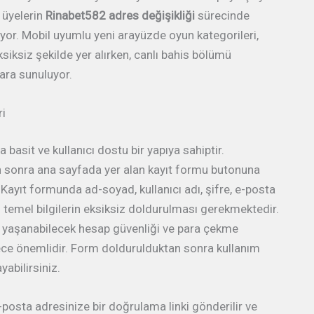
 üyelerin
Rinabet582 adres değişikliği
sürecinde
or. Mobil uyumlu yeni arayüzde oyun kategorileri,
ksiz şekilde yer alırken, canlı bahis bölümü
lara sunuluyor.
i
basit ve kullanıcı dostu bir yapıya sahiptir.
 sonra ana sayfada yer alan kayıt formu butonuna
. Kayıt formunda ad-soyad, kullanıcı adı, şifre, e-posta
 temel bilgilerin eksiksiz doldurulması gerekmektedir.
de yaşanabilecek hesap güvenliği ve para çekme
ce önemlidir. Form doldurulduktan sonra kullanım
yabilirsiniz.
-posta adresinize bir doğrulama linki gönderilir ve