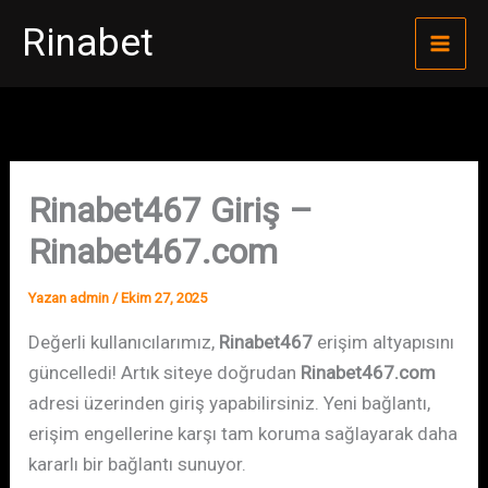
İçeriğe
Rinabet
atla
Rinabet467 Giriş –
Rinabet467.com
Yazan
admin
/
Ekim 27, 2025
Değerli kullanıcılarımız,
Rinabet467
erişim altyapısını
güncelledi! Artık siteye doğrudan
Rinabet467.com
adresi üzerinden giriş yapabilirsiniz. Yeni bağlantı,
erişim engellerine karşı tam koruma sağlayarak daha
kararlı bir bağlantı sunuyor.