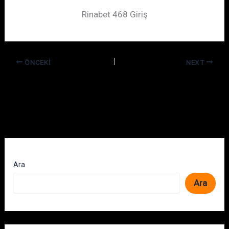
Rinabet 468 Giriş
ÖNCEKI
NEXT
Ara
Ara